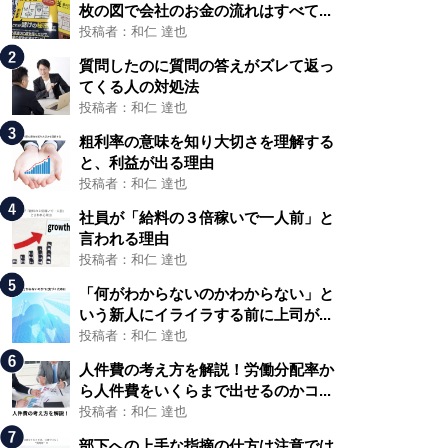
枚の図で会社のお金の流れはすべて...
投稿者：和仁 達也
質問したのに質問の答えがズレて返っ
てくる人の対処法
投稿者：和仁 達也
粗利率の意味を知り大切さを理解する
と、利益が出る理由
投稿者：和仁 達也
社員が「給料の３倍稼いで一人前」と
言われる理由
投稿者：和仁 達也
「何がわからないのかわからない」と
いう新人にイライラする前に上司が...
投稿者：和仁 達也
人件費の考え方を解説！労働分配率か
ら人件費をいくらまで出せるのかコ...
投稿者：和仁 達也
部下への上手な指摘の仕方は注意では