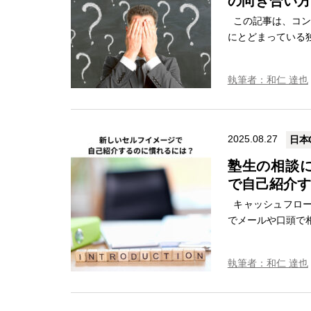
の向き合い方
この記事は、コン
にとどまっている独
執筆者：和仁 達也
2025.08.27
日本
塾生の相談に
で自己紹介す
キャッシュフロー
でメールや口頭で相
執筆者：和仁 達也