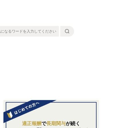
適正報酬
で
長期関与
が続く