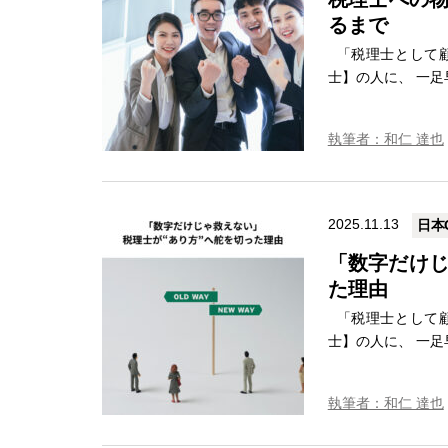
るまで
「税理士として顧
士】の人に、 一足
執筆者：和仁 達也
2025.11.13
日本
「数字だけじ
た理由
「税理士として顧
士】の人に、 一足
執筆者：和仁 達也