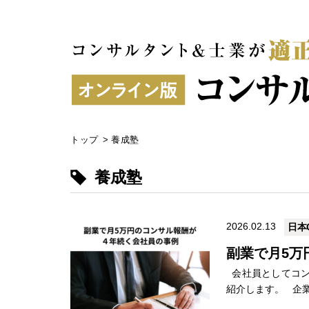
トップ
>
養成塾
養成塾
2026.02.13
日本
副業で月5万
会社員としてコン
紹介します。 企業