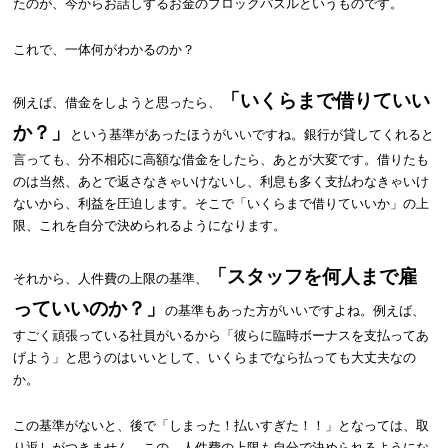
たのが、今からお話しするお金のブロックパズルというものです。
これで、一体何がわかるのか？
「いくらまで借りていい
例えば、借金をしようと思ったら、
か？」
という基準があったほうがいいですね。銀行が貸してくれると
言っても、分不相応に高額な借金をしたら、あとが大変です。借りたも
のは当然、あとで返さなきゃいけないし、利息も多く支払わなきゃいけ
ないから、利益を圧迫します。そこで「いくらまで借りていいか」の上
限、これを自分で決められるようになります。
「スタッフを何人まで雇
それから、人件費の上限の基準、
っていいのか？」
の基準もあった方がいいですよね。例えば、
すごく頑張っている社員がいるから「彼らに臨時ボーナスを支払ってあ
げよう」と思うのはいいとして、いくらまでなら払っても大丈夫なの
か。
この基準がないと、後で「しまった！払いすぎた！！」となっては、取
り返しがつきません。この、人件費の上限も自分で決められるようにな