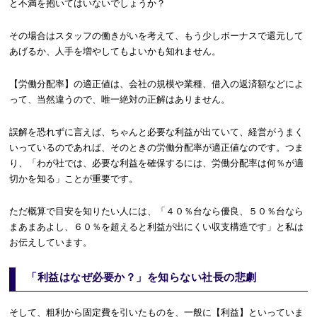
と不満を抱いてはいないでしょうか？
その場合はスタッフの働きがいを考えて、もう少しボーナスで還元して
あげるか、人手を増やしてもよいかも知れません。
【労働分配率】の適正値は、会社の規模や業種、借入の返済額などによ
って、当然違うので、唯一絶対の正解はありません。
誤解を恐れずに言えば、ちゃんと必要な利益が出ていて、経営がうまく
いっているのであれば、そのときの労働分配率が適正値なのです。つま
り、「わが社では、必要な利益を確保するには、労働分配率は何％が適
切かを知る」ことが重要です。
ただ概算で目安を知りたい人には、「４０％台なら優良、５０％台なら
まあまあよし、６０％を超えると利益が出にくい収支構造です」と私は
お伝えしています。
「利益はなぜ必要か？」を知らない社長の悲劇
そして、粗利から固定費を引いたものを、一般に【利益】といっていま