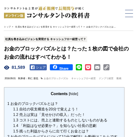
トップ
>
社員を巻き込みビジョンを実現する キャッシュフロー経営って？
>
お金のブロックパズルとは...
社員を巻き込みビジョンを実現する キャッシュフロー経営って？
お金のブロックパズルとは？たった１枚の図で会社の
お金の流れはすべてわかる！
81,589
Facebook
Share
2018.09.01
執筆者：和仁 達也
お金のブロックパズル
キャッシュフロー経営
ドンブリ経営
動画
Contents
[
hide
]
1
お金のブロックパズルとは？
1.1
自社の収支構造を20分で覚えよう！
1.2
売上は実は「見せかけの収入」だった！
1.3
コストには、売上と連動するものとしないものがある
1.4
「利益はなぜ必要か？」を知らない社長の悲劇
1.5
残った利益からさらに出て行くお金とは？
2
お金のブロックパズルについて11分で解説した動画はこちらです。