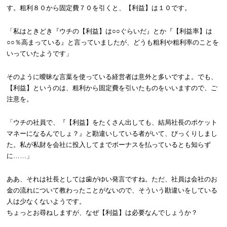
す。粗利８０から固定費７０を引くと、【利益】は１０です。
「私はときどき『ウチの【利益】は○○ぐらいだ』とか『【利益率】は
○○％高まっている』と言っていましたが、どうも粗利や粗利率のことを
いっていたようです」
そのように曖昧な言葉を使っている経営者は意外と多いですよ。でも、
【利益】というのは、粗利から固定費を引いたものをいいますので、ご
注意を。
「ウチの社員で、『【利益】をたくさん出しても、結局社長のポケット
マネーになるんでしょ？』と勘違いしている者がいて、びっくりしまし
た。私が私財を会社に投入してまでボーナスを払っているとも知らず
に……」
ああ、それは社長としては歯がゆい発言ですね。ただ、社員は会社のお
金の流れについて教わったことがないので、そういう勘違いをしている
人は少なくないようです。
ちょっとお尋ねしますが、なぜ【利益】は必要なんでしょうか？