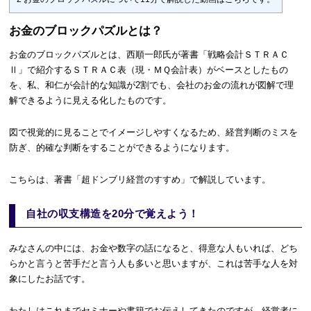
お金のブロックパズルとは？
お金のブロックパズルとは、西順一郎氏が著書「戦略会計ＳＴＲＡＣ
Ⅱ」で紹介するＳＴＲＡＣ表（現・ＭＱ会計表）がベースとしたもの
を、私、和仁が会計的な知識が2割でも、会社のお金の流れが図解で理
解できるように見える化したものです。
図で視覚的に見ることでイメージしやすくなるため、経営判断のミスを
防ぎ、的確な判断をすることができるようになります。
こちらは、著書「
超ドンブリ経営のすすめ
」で解説しています。
自社の収支構造を20分で覚えよう！
みなさんの中には、お金や数字の話になると、得意な人もいれば、どち
らかと言うと苦手だと言う人も多いと思いますが、これは苦手な人を対
象にしたお話です。
わたしはこれまでセミナーや書籍でお伝えしてきたのですが、経営者に