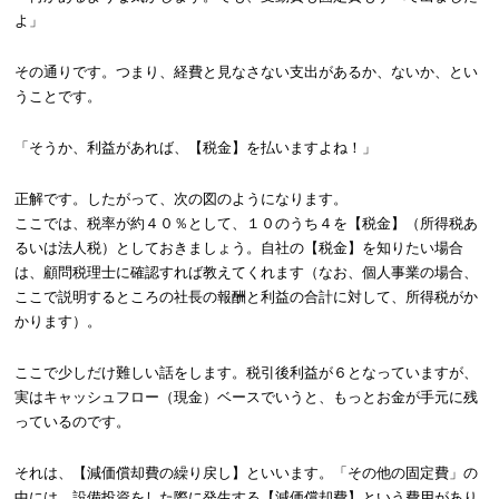
よ」
その通りです。つまり、経費と見なさない支出があるか、ないか、とい
うことです。
「そうか、利益があれば、【税金】を払いますよね！」
正解です。したがって、次の図のようになります。
ここでは、税率が約４０％として、１０のうち４を【税金】（所得税あ
るいは法人税）としておきましょう。自社の【税金】を知りたい場合
は、顧問税理士に確認すれば教えてくれます（なお、個人事業の場合、
ここで説明するところの社長の報酬と利益の合計に対して、所得税がか
かります）。
ここで少しだけ難しい話をします。税引後利益が６となっていますが、
実はキャッシュフロー（現金）ベースでいうと、もっとお金が手元に残
っているのです。
それは、【減価償却費の繰り戻し】といいます。「その他の固定費」の
中には、設備投資をした際に発生する【減価償却費】という費用があり