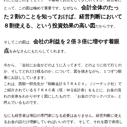
会計全体のたっ
とって、この図は極めて重要です。なぜなら、
た２割のことを知っておけば、経営判断において
８割使える、という投資効果の高い図
だからです。
会社の利益を２倍３倍に増やす着眼
そしてこの図は、
点
をみなさんにもたらしてくれます。
今から、「会社にお金がどのように入ってきて、どのように出て行くの
か、そしてどれだけ残るのか」について、図を描きながら、１つずつ順
番にお話ししていきます。
これは、西順一郎先生が『戦略会計ＳＴＲＡＣⅡ』（ソーテック社）で
ご紹介されているＳＴＲＡＣ表（現・ＭＱ会計表）をもとに、お金の流
れの全体をわかりやすく図にしたもので、「お金のブロックパズル」と
呼んでいるものです。
なにも経営者は簿記の専門家になる必要はありません。経営判断に使え
るお金の話だけ理解していればいいのです。 そして、それを図で表現し