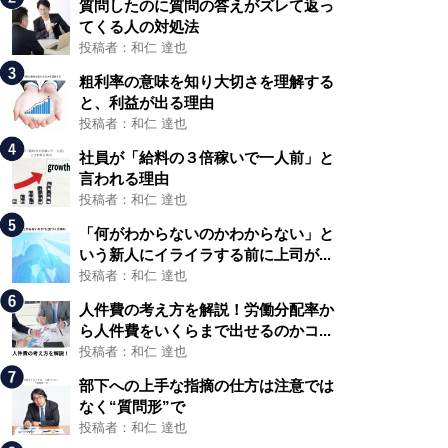
質問したのに質問の答えがズレて返っ
てくる人の対処法
投稿者：和仁 達也
粗利率の意味を知り大切さを理解する
と、利益が出る理由
投稿者：和仁 達也
社員が「給料の３倍稼いで一人前」と
言われる理由
投稿者：和仁 達也
「何がわからないのかわからない」と
いう新人にイライラする前に上司が...
投稿者：和仁 達也
人件費の考え方を解説！労働分配率か
ら人件費をいくらまで出せるのかコ...
投稿者：和仁 達也
部下への上手な指摘の仕方は注意では
なく“質問形”で
投稿者：和仁 達也