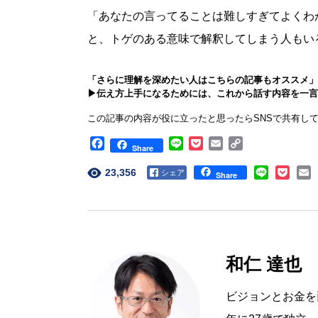
「あなたの言ってることは難しすぎてよくわ
と、トゲのある意味で解釈してしまう人もい
「さらに理解を深めたい人はこちらの記事もオススメ」
▶︎伝え方上手になるためには、これから話す内容を一
この記事の内容が役に立ったと思ったらSNSで共有し
Facebook
Line
Pocket
Email
Copy
Share
Link
23,356
Facebook
Share
和仁 達也
ビジョンとお金を