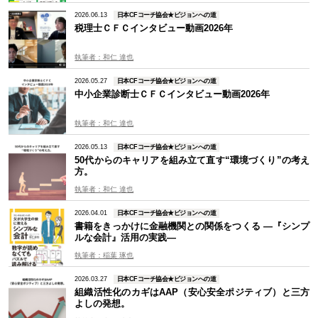
2026.06.13
日本CFコーチ協会★ビジョンへの道
税理士ＣＦＣインタビュー動画2026年
執筆者：和仁 達也
2026.05.27
日本CFコーチ協会★ビジョンへの道
中小企業診断士ＣＦＣインタビュー動画2026年
執筆者：和仁 達也
2026.05.13
日本CFコーチ協会★ビジョンへの道
50代からのキャリアを組み立て直す“環境づくり”の考え
方。
執筆者：和仁 達也
2026.04.01
日本CFコーチ協会★ビジョンへの道
書籍をきっかけに金融機関との関係をつくる —『シンプ
ルな会計』活用の実践—
執筆者：稲葉 琢也
2026.03.27
日本CFコーチ協会★ビジョンへの道
組織活性化のカギはAAP（安心安全ポジティブ）と三方
よしの発想。