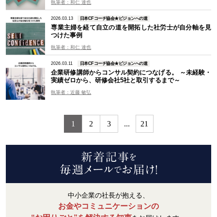
執筆者：和仁 達也
2026.03.13
日本CFコーチ協会★ビジョンへの道
専業主婦を経て自立の道を開拓した社労士が自分軸を見
つけた事例
執筆者：和仁 達也
2026.03.11
日本CFコーチ協会★ビジョンへの道
企業研修講師からコンサル契約につなげる。 ～未経験・
実績ゼロから、研修会社5社と取引するまで～
執筆者：近藤 敏弘
1
2
3
...
21
中小企業の社長が抱える、
お金やコミュニケーションの