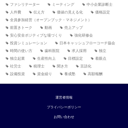
ファシリテーター
ミーティング
中小企業診断士
人件費
伝え方
価値の見える化
価格設定
全員参加経営（オープンブック・マネジメント）
前置きトーク
動画
売上アップ
安心安全ポジティブな場づくり
強化研修会
投資シミュレーション
日本キャッシュフローコーチ協会
時間の使い方
歯科医院
求人採用
独立
独立起業
生産性向上
目標設定
着眼点
社労士
税理士
聞き方
言語化
設備投資
資金繰り
養成塾
高額報酬
運営者情報
プライバシーポリシー
お問い合わせ