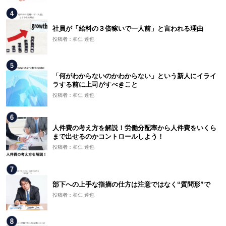
社員が「給料の３倍稼いで一人前」と言われる理由
投稿者：和仁 達也
「何がわからないのかわからない」という新人にイライ
ラする前に上司がすべきこと
投稿者：和仁 達也
人件費の考え方を解説！労働分配率から人件費をいくら
まで出せるのかコントロールしよう！
投稿者：和仁 達也
部下への上手な指摘の仕方は注意ではなく“質問形”で
投稿者：和仁 達也