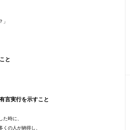
？」
こと
有言実行を示すこと
した時に、
多くの人が納得し、