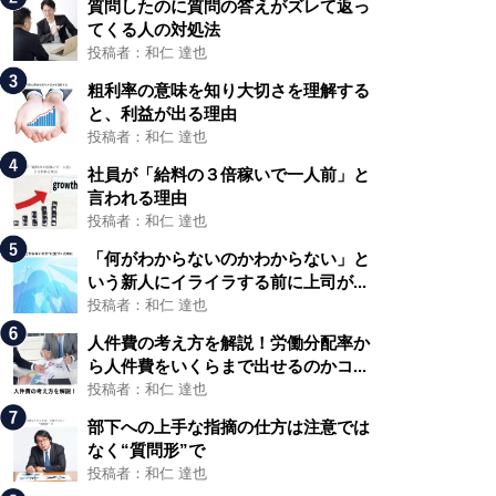
質問したのに質問の答えがズレて返っ
てくる人の対処法
投稿者：和仁 達也
粗利率の意味を知り大切さを理解する
と、利益が出る理由
投稿者：和仁 達也
社員が「給料の３倍稼いで一人前」と
言われる理由
投稿者：和仁 達也
「何がわからないのかわからない」と
いう新人にイライラする前に上司が...
投稿者：和仁 達也
人件費の考え方を解説！労働分配率か
ら人件費をいくらまで出せるのかコ...
投稿者：和仁 達也
部下への上手な指摘の仕方は注意では
なく“質問形”で
投稿者：和仁 達也