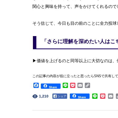
関心と興味を持って、声をかけてくれるので
そう信じて、今日も目の前のことに全力投球
「さらに理解を深めたい人はこ
▶︎
価値を上げるのと同等以上に大切なのは、
この記事の内容が役に立ったと思ったらSNSで共有し
Facebook
Line
Pocket
Email
Copy
Share
Link
1,210
Facebook
Share