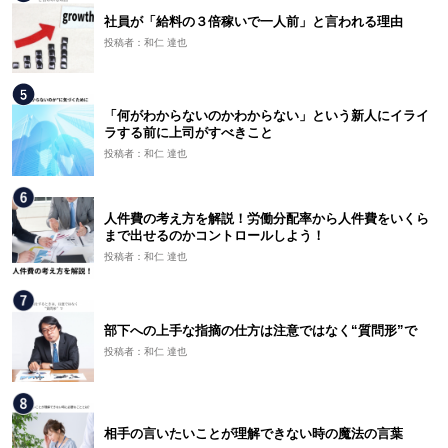
社員が「給料の３倍稼いで一人前」と言われる理由
投稿者：和仁 達也
「何がわからないのかわからない」という新人にイライ
ラする前に上司がすべきこと
投稿者：和仁 達也
人件費の考え方を解説！労働分配率から人件費をいくら
まで出せるのかコントロールしよう！
投稿者：和仁 達也
部下への上手な指摘の仕方は注意ではなく“質問形”で
投稿者：和仁 達也
相手の言いたいことが理解できない時の魔法の言葉