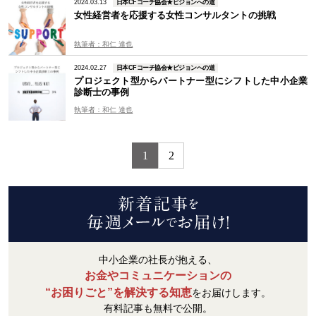
2024.03.13
日本CFコーチ協会★ビジョンへの道
女性経営者を応援する女性コンサルタントの挑戦
執筆者：和仁 達也
2024.02.27
日本CFコーチ協会★ビジョンへの道
プロジェクト型からパートナー型にシフトした中小企業
診断士の事例
執筆者：和仁 達也
1
2
中小企業の社長が抱える、
お金やコミュニケーションの
“お困りごと”を解決する知恵
をお届けします。
有料記事も無料で公開。