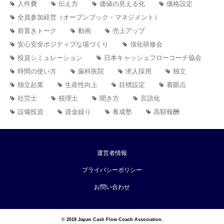
人件費
伝え方
価値の見える化
価格設定
全員参加経営（オープンブック・マネジメント）
前置きトーク
動画
売上アップ
安心安全ポジティブな場づくり
強化研修会
投資シミュレーション
日本キャッシュフローコーチ協会
時間の使い方
歯科医院
求人採用
独立
独立起業
生産性向上
目標設定
着眼点
社労士
税理士
聞き方
言語化
設備投資
資金繰り
養成塾
高額報酬
運営者情報
プライバシーポリシー
お問い合わせ
© 2018 Japan Cash Flow Coach Association.