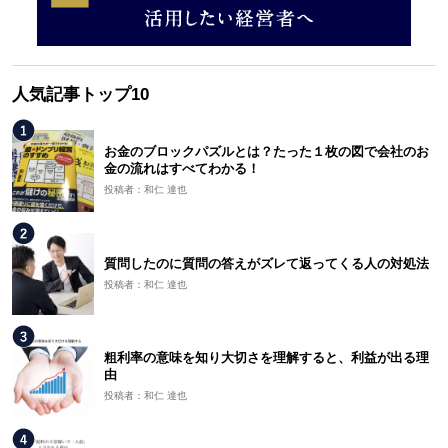
人気記事トップ10
お金のブロックパズルとは？たった１枚の図で会社のお
金の流れはすべてわかる！
投稿者：和仁 達也
質問したのに質問の答えがズレて返ってくる人の対処法
投稿者：和仁 達也
粗利率の意味を知り大切さを理解すると、利益が出る理
由
投稿者：和仁 達也