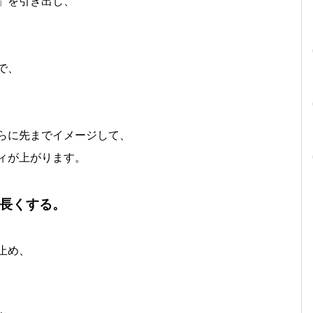
」を引き出し、
で、
らに先までイメージして、
ィが上がります。
長くする。
止め、