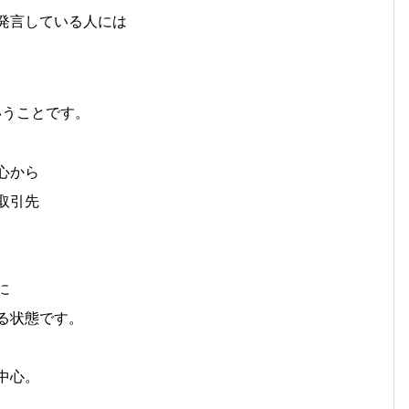
発言している人には
いうことです。
心から
取引先
に
る状態です。
中心。