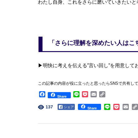
わたし自身、これをさらに磨いていきたいと
「さらに理解を深めたい人はこ
▶︎
明快に考えを伝える”言い回し”を用意して
この記事の内容が役に立ったと思ったらSNSで共有し
Facebook
Line
Pocket
Email
Copy
Share
Link
137
Facebook
Share